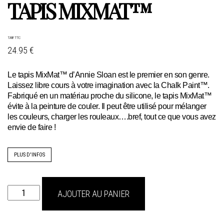
TAPIS MIXMAT™
TARIF TTC
24.95 €
Le tapis MixMat™ d’Annie Sloan est le premier en son genre.
Laissez libre cours à votre imagination avec la Chalk Paint™.
Fabriqué en un matériau proche du silicone, le tapis MixMat™
évite à la peinture de couler. Il peut être utilisé pour mélanger
les couleurs, charger les rouleaux….bref, tout ce que vous avez
envie de faire !
PLUS D'INFOS
quantité
AJOUTER AU PANIER
de
Tapis