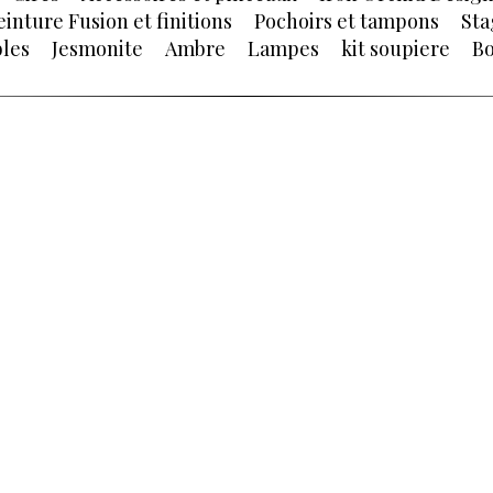
einture Fusion et finitions
Pochoirs et tampons
Sta
les
Jesmonite
Ambre
Lampes
kit soupiere
Bo