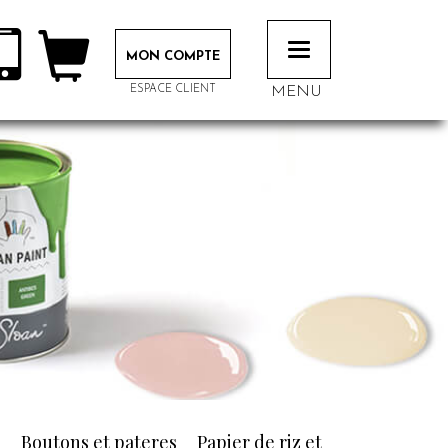
Toggle
MON COMPTE
navigation
ESPACE CLIENT
MENU
n
Boutons et pateres
Papier de riz et