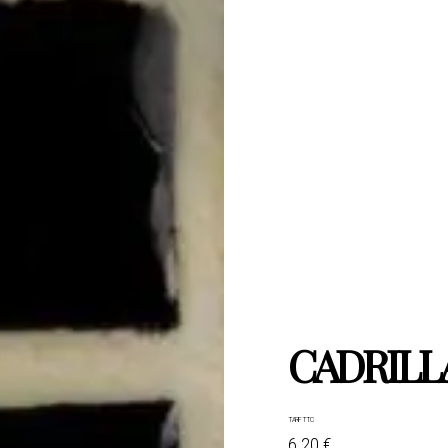
CADRILL
TARIF TTC
6.20 €