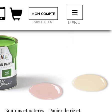
Toggle
MON COMPTE
navigation
ESPACE CLIENT
MENU
n
Boutons et pateres
Papier de riz et