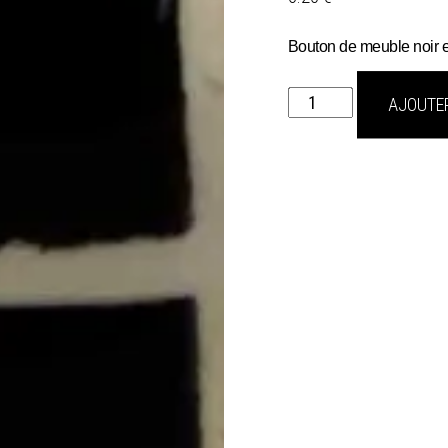
Bouton de meuble noir e
quantité
AJOUTER
de
Cadrillage