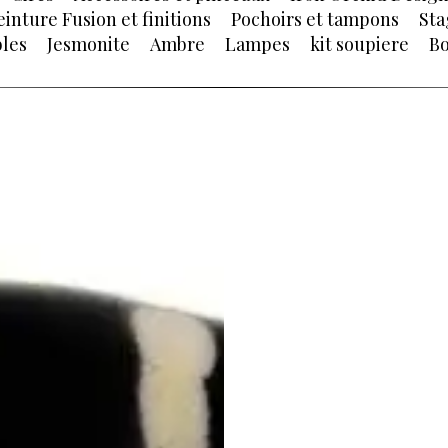
einture Fusion et finitions
Pochoirs et tampons
Sta
les
Jesmonite
Ambre
Lampes
kit soupiere
Bo