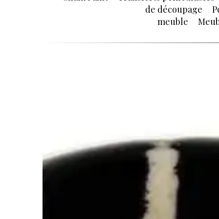
de découpage
P
meuble
Meub