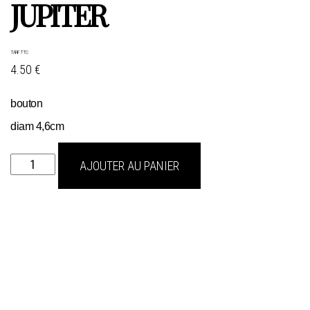
JUPITER
TARIF TTC
4.50 €
bouton
diam 4,6cm
quantité
AJOUTER AU PANIER
de
JUPITER