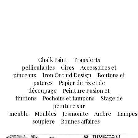
Chalk Paint
Transferts
pelliculables
Cires
Accessoires et
pinceaux
Iron Orchid Design
Boutons et
pateres
Papier de riz et de
découpage
Peinture Fusion et
finitions
Pochoirs et tampons
Stage de
peinture sur
meuble
Meubles
Jesmonite
Ambre
Lampes
soupiere
Bonnes affaires