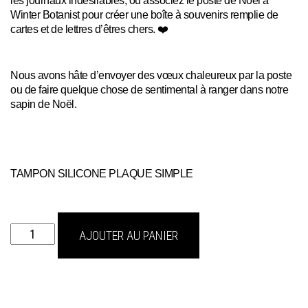
Winter Botanist pour créer une boîte à souvenirs remplie de
cartes et de lettres d’êtres chers. ❤️
Nous avons hâte d’envoyer des vœux chaleureux par la poste
ou de faire quelque chose de sentimental à ranger dans notre
sapin de Noël.
TAMPON SILICONE PLAQUE SIMPLE
quantité
AJOUTER AU PANIER
de
christmas
post
pre