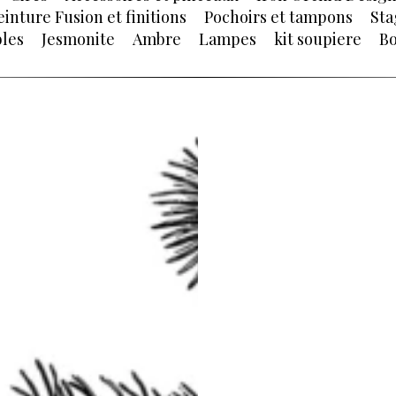
einture Fusion et finitions
Pochoirs et tampons
Sta
les
Jesmonite
Ambre
Lampes
kit soupiere
Bo