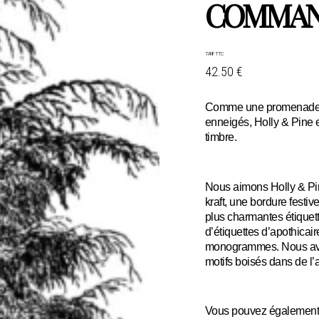
COMMA
TARIF TTC
42.50 €
Comme une promenade hi
enneigés, Holly & Pine 
timbre.
Nous aimons Holly & Pi
kraft, une bordure festi
plus charmantes étiquett
d’étiquettes d’apothicai
monogrammes. Nous avon
motifs boisés dans de l’a
Vous pouvez également 