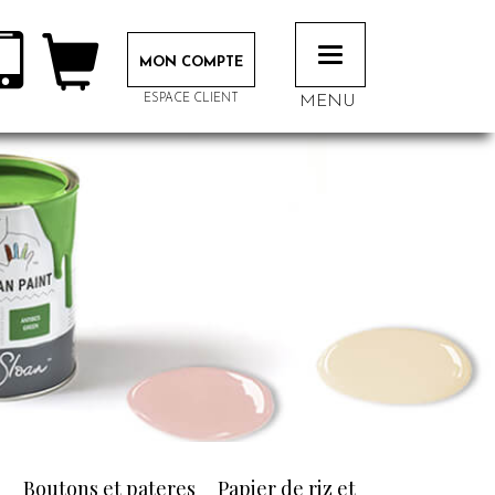
Toggle
MON COMPTE
navigation
ESPACE CLIENT
MENU
n
Boutons et pateres
Papier de riz et