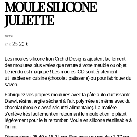
MOULE SILICONE
JULIETTE
TARIF TTC
25.20 €
34 €
Les moules silicone Iron Orchid Designs ajoutent facilement
des moulures plus vraies que nature à votre meuble ou objet.
Le rendu est magique ! Les moules IOD sont également
utilisables en cuisine (chocolat, patisserie) ou pour fabriquer du
savon.
Fabriquez vos propres moulures avec la pâte auto-durcissante
Darwi, résine, argile séchant à l’air, polymère et même avec du
chocolat (moule classé sécurité alimentaire). La matière
s’enlève très facilement en retournant le moule et en le pliant
légèrement pour le faire tomber. Moule en silicone réutilisable à
l’infini.
Dimensions : 25,40 x 15,24 cm. Epaisseur du moule : 1,27 cm