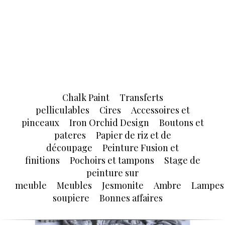
Chalk Paint
Transferts
pelliculables
Cires
Accessoires et
pinceaux
Iron Orchid Design
Boutons et
pateres
Papier de riz et de
découpage
Peinture Fusion et
finitions
Pochoirs et tampons
Stage de
peinture sur
meuble
Meubles
Jesmonite
Ambre
Lampes
soupiere
Bonnes affaires