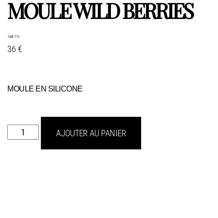
MOULE WILD BERRIES
TARIF TTC
36 €
MOULE EN SILICONE
quantité
AJOUTER AU PANIER
de
MOULE
wild
berries