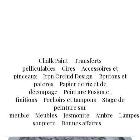
Chalk Paint
Transferts
pelliculables
Cires
Accessoires et
pinceaux
Iron Orchid Design
Boutons et
pateres
Papier de riz et de
découpage
Peinture Fusion et
finitions
Pochoirs et tampons
Stage de
peinture sur
meuble
Meubles
Jesmonite
Ambre
Lampes
soupiere
Bonnes affaires