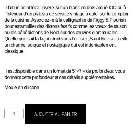
Il fait un point focal joyeux sur un blanc en bois arqué IOD ou à
l’intérieur d’un plateau de service vintage à caler sur le comptoir
de la cuisine. Associez-le à la calligraphie de Figgy & Flourish
pour estampiller des dictons festifs comme les vœux de saison
ou les bénédictions de Noël sur des œuvres d’art murales.
Quelle que soit la façon dont vous l’utilisez, Saint Nick accueille
un charme ludique et nostalgique qui est indéniablement
classique.
Il est disponible dans un format de 5″×7 » de profondeur, vous
donnant cette profondeur et ces détails supplémentaires.
Moule en silicone
quantité
AJOUTER AU PANIER
de
saint