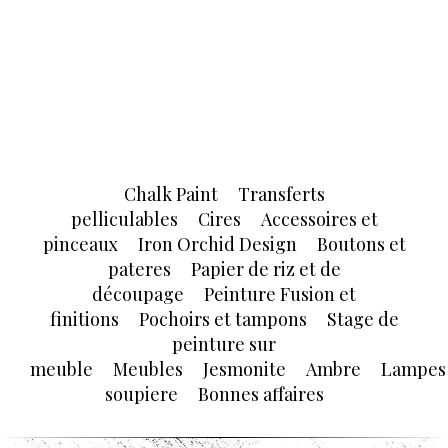
Chalk Paint
Transferts
pelliculables
Cires
Accessoires et
pinceaux
Iron Orchid Design
Boutons et
pateres
Papier de riz et de
découpage
Peinture Fusion et
finitions
Pochoirs et tampons
Stage de
peinture sur
meuble
Meubles
Jesmonite
Ambre
Lampes
soupiere
Bonnes affaires