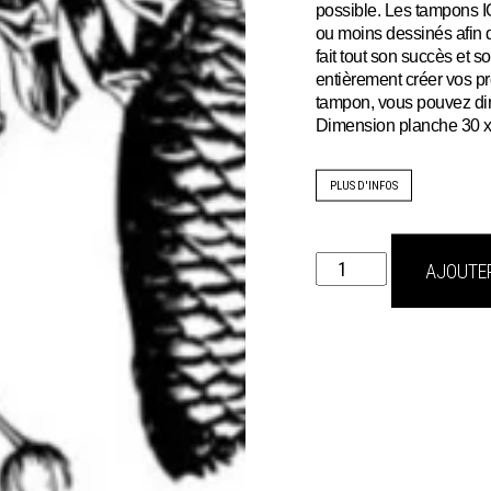
possible. Les tampons I
ou moins dessinés afin d
fait tout son succès et 
entièrement créer vos pr
tampon, vous pouvez di
Dimension planche 30 
PLUS D'INFOS
quantité
AJOUTER
de
Tampon
evergreen