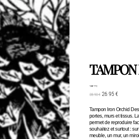
TAMPON
TARIF TTC
26.95 €
38.90 €
Tampon Iron Orchid Desi
portes, murs et tissus. 
permet de reproduire fac
souhaitez et surtout : su
meuble, un mur, un miroir