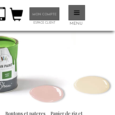
Toggle
MON COMPTE
navigation
ESPACE CLIENT
MENU
n
Boutons et pateres
Papier de riz et