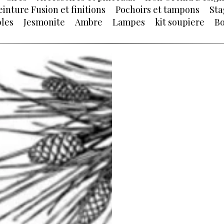
einture Fusion et finitions
Pochoirs et tampons
Sta
les
Jesmonite
Ambre
Lampes
kit soupiere
Bo