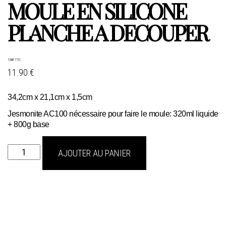
MOULE EN SILICONE
PLANCHE A DECOUPER
TARIF TTC
11.90 €
34,2cm x 21,1cm x 1,5cm
Jesmonite AC100 nécessaire pour faire le moule: 320ml liquide
+ 800g base
quantité
AJOUTER AU PANIER
de
moule
en
silicone
planche
a