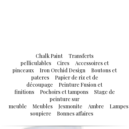
Chalk Paint
Transferts
pelliculables
Cires
Accessoires et
pinceaux
Iron Orchid Design
Boutons et
pateres
Papier de riz et de
découpage
Peinture Fusion et
finitions
Pochoirs et tampons
Stage de
peinture sur
meuble
Meubles
Jesmonite
Ambre
Lampes
soupiere
Bonnes affaires