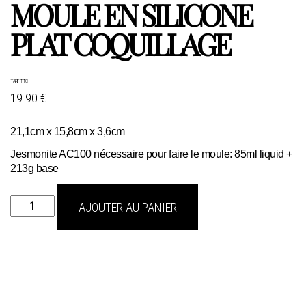
MOULE EN SILICONE
PLAT COQUILLAGE
TARIF TTC
19.90 €
21,1cm x 15,8cm x 3,6cm
Jesmonite AC100 nécessaire pour faire le moule: 85ml liquid +
213g base
quantité
AJOUTER AU PANIER
de
moule
en
silicone
plat
coquillage