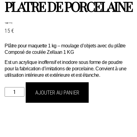
PLATRE DE PORCELAINE
TARIF TTC
15 €
Plâtre pour maquette 1 kg – moulage d’objets avec du plâtre
Composé de coulée Zellaan 1 KG
Est un acrylique inoffensif et inodore sous forme de poudre
pour la fabrication d’imitations de porcelaine. Convient à une
utilisation intérieure et extérieure et est étanche.
quantité
AJOUTER AU PANIER
de
platre
de
porcelaine