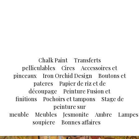
Chalk Paint
Transferts
pelliculables
Cires
Accessoires et
pinceaux
Iron Orchid Design
Boutons et
pateres
Papier de riz et de
découpage
Peinture Fusion et
finitions
Pochoirs et tampons
Stage de
peinture sur
meuble
Meubles
Jesmonite
Ambre
Lampes
soupiere
Bonnes affaires