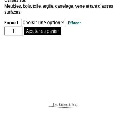
Meubles, bois, toile, argile, carrelage, verre et tant d’autres
surfaces.
Format
Effacer
quantité
Ajouter au panier
de
Papier
de
découpage
Michelle
Mint
"KISS"