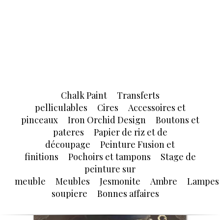
Chalk Paint
Transferts
pelliculables
Cires
Accessoires et
pinceaux
Iron Orchid Design
Boutons et
pateres
Papier de riz et de
découpage
Peinture Fusion et
finitions
Pochoirs et tampons
Stage de
peinture sur
meuble
Meubles
Jesmonite
Ambre
Lampes
soupiere
Bonnes affaires