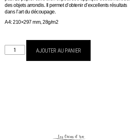
des objets arrondis. Il permet d’obtenir d’excellents résultats
dans l’art du découpage.
A4: 210×297 mm, 28g/m2
quantité
AJOUTER AU PANIER
de
sea
shore