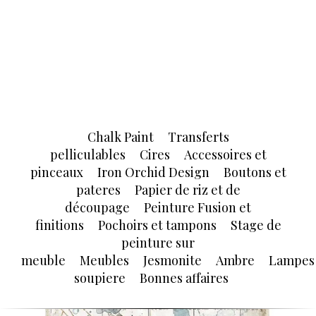
Chalk Paint
Transferts
pelliculables
Cires
Accessoires et
pinceaux
Iron Orchid Design
Boutons et
pateres
Papier de riz et de
découpage
Peinture Fusion et
finitions
Pochoirs et tampons
Stage de
peinture sur
meuble
Meubles
Jesmonite
Ambre
Lampes
soupiere
Bonnes affaires