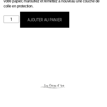
votre papier, marouflez et remettez à nouveau une couche de
colle en protection.
quantité
AJOUTER AU PANIER
de
tissu
papier
CANE
RATTAN