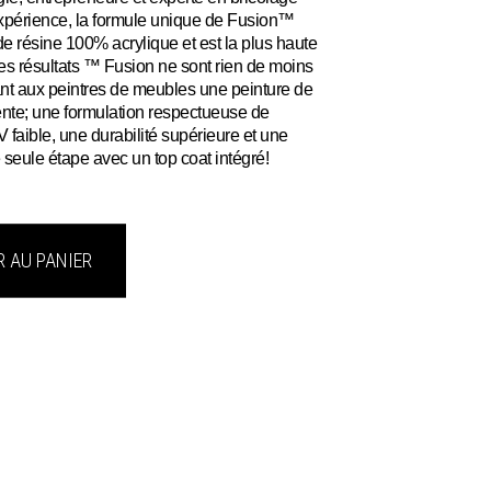
xpérience, la formule unique de Fusion™
de résine 100% acrylique et est la plus haute
es résultats ™ Fusion ne sont rien de moins
ant aux peintres de meubles une peinture de
ente; une formulation respectueuse de
faible, une durabilité supérieure et une
e seule étape avec un top coat intégré!
 AU PANIER