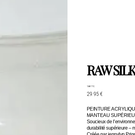
RAW SIL
TARIF TTC
29.95 €
PEINTURE ACRYLIQU
MANTEAU SUPÉRIEU
Soucieux de l’environne
durabilité supérieure – 
Créée par jennylyn Pring