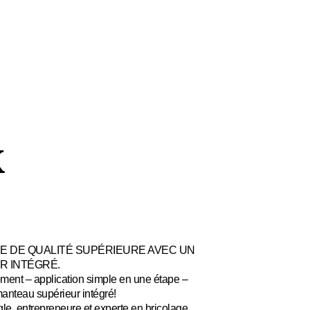
K
E DE QUALITÉ SUPÉRIEURE AVEC UN
R INTÉGRÉ.
ment – application simple en une étape –
manteau supérieur intégré!
le, entrepreneure et experte en bricolage