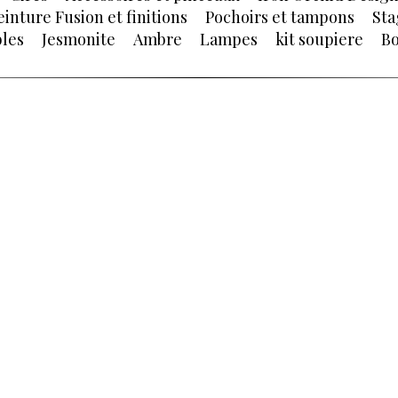
einture Fusion et finitions
Pochoirs et tampons
Sta
les
Jesmonite
Ambre
Lampes
kit soupiere
Bo