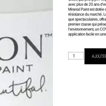
avec plus de 20 ans d’e
Mineral Paint est dotée 
résistance du marché. L
que spectaculaires, offr
premier classe qui prés
l’environnement, un COV 
application facile en un
quantité
AJOUTER
de
RAW
SILK