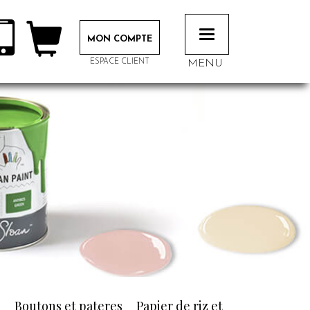
Toggle
MON COMPTE
navigation
ESPACE CLIENT
MENU
n
Boutons et pateres
Papier de riz et