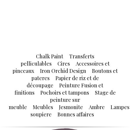
Chalk Paint
Transferts
pelliculables
Cires
Accessoires et
pinceaux
Iron Orchid Design
Boutons et
pateres
Papier de riz et de
découpage
Peinture Fusion et
finitions
Pochoirs et tampons
Stage de
peinture sur
meuble
Meubles
Jesmonite
Ambre
Lampes
soupiere
Bonnes affaires