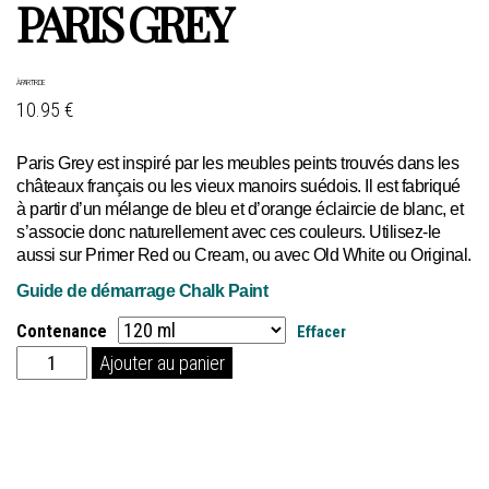
PARIS GREY
À PARTIR DE
10.95 €
Paris Grey est inspiré par les meubles peints trouvés dans les
châteaux français ou les vieux manoirs suédois. Il est fabriqué
à partir d’un mélange de bleu et d’orange éclaircie de blanc, et
s’associe donc naturellement avec ces couleurs. Utilisez-le
aussi sur Primer Red ou Cream, ou avec Old White ou Original.
Guide de démarrage Chalk Paint
Contenance
Effacer
quantité
Ajouter au panier
de
Paris
Grey