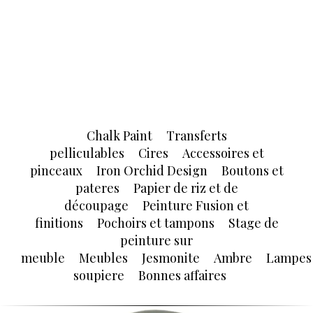
Chalk Paint
Transferts
pelliculables
Cires
Accessoires et
pinceaux
Iron Orchid Design
Boutons et
pateres
Papier de riz et de
découpage
Peinture Fusion et
finitions
Pochoirs et tampons
Stage de
peinture sur
meuble
Meubles
Jesmonite
Ambre
Lampes
soupiere
Bonnes affaires