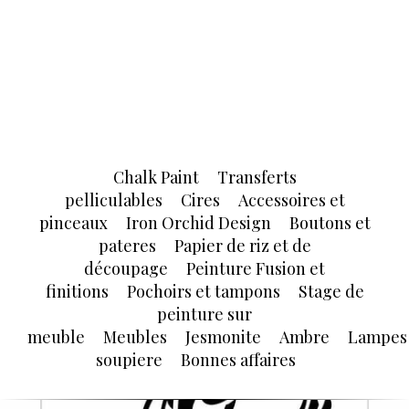
Chalk Paint
Transferts
pelliculables
Cires
Accessoires et
pinceaux
Iron Orchid Design
Boutons et
pateres
Papier de riz et de
découpage
Peinture Fusion et
finitions
Pochoirs et tampons
Stage de
peinture sur
meuble
Meubles
Jesmonite
Ambre
Lampes
soupiere
Bonnes affaires