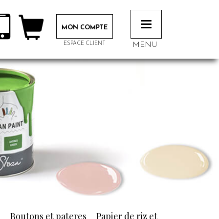
Toggle
MON COMPTE
navigation
ESPACE CLIENT
MENU
n
Boutons et pateres
Papier de riz et