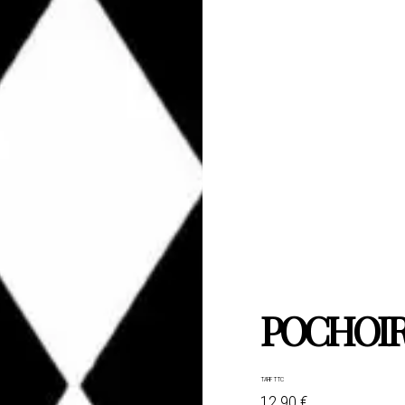
POCHOIR
TARIF TTC
12.90 €