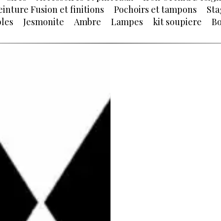
einture Fusion et finitions
Pochoirs et tampons
Sta
les
Jesmonite
Ambre
Lampes
kit soupiere
Bo