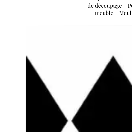
de découpage
P
meuble
Meub