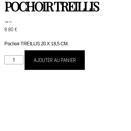
POCHOIR TREILLIS
TARIF TTC
8.80 €
Pochoir TREILLIS 20 X 18,5 CM.
quantité
AJOUTER AU PANIER
de
POCHOIR
TREILLIS