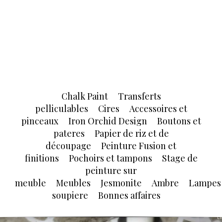
Chalk Paint
Transferts
pelliculables
Cires
Accessoires et
pinceaux
Iron Orchid Design
Boutons et
pateres
Papier de riz et de
découpage
Peinture Fusion et
finitions
Pochoirs et tampons
Stage de
peinture sur
meuble
Meubles
Jesmonite
Ambre
Lampes
soupiere
Bonnes affaires