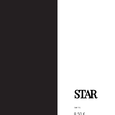
STAR
TARIF TTC
8.50 €