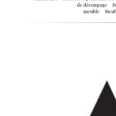
de découpage
P
meuble
Meub