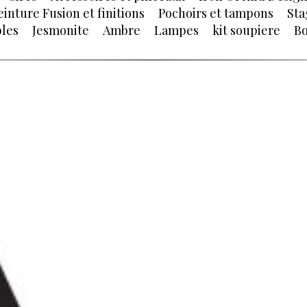
einture Fusion et finitions
Pochoirs et tampons
Sta
les
Jesmonite
Ambre
Lampes
kit soupiere
Bo