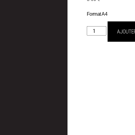
Format A4
quantité
AJOUTER
de
STAR