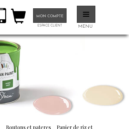
Toggle
MON COMPTE
navigation
ESPACE CLIENT
MENU
n
Boutons et pateres
Papier de riz et