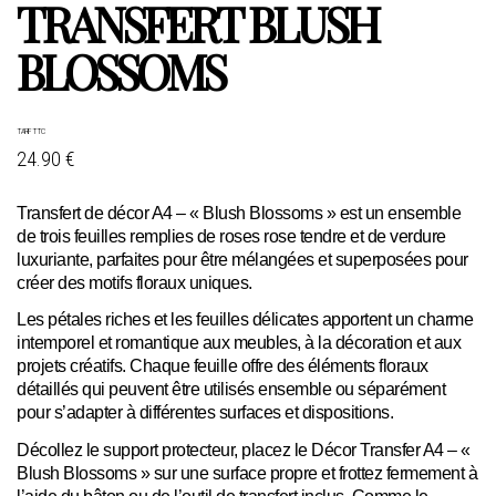
TRANSFERT BLUSH
BLOSSOMS
TARIF TTC
24.90 €
Transfert de décor A4 – « Blush Blossoms » est un ensemble
de trois feuilles remplies de roses rose tendre et de verdure
luxuriante, parfaites pour être mélangées et superposées pour
créer des motifs floraux uniques.
Les pétales riches et les feuilles délicates apportent un charme
intemporel et romantique aux meubles, à la décoration et aux
projets créatifs. Chaque feuille offre des éléments floraux
détaillés qui peuvent être utilisés ensemble ou séparément
pour s’adapter à différentes surfaces et dispositions.
Décollez le support protecteur, placez le Décor Transfer A4 – «
Blush Blossoms » sur une surface propre et frottez fermement à
l’aide du bâton ou de l’outil de transfert inclus. Comme le