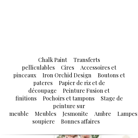
Chalk Paint
Transferts
pelliculables
Cires
Accessoires et
pinceaux
Iron Orchid Design
Boutons et
pateres
Papier de riz et de
découpage
Peinture Fusion et
finitions
Pochoirs et tampons
Stage de
peinture sur
meuble
Meubles
Jesmonite
Ambre
Lampes
soupiere
Bonnes affaires