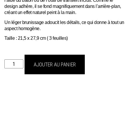
design adhère, il se fond magnifiquement dans l’arrière-plan,
créant un effet naturel peint à la main.
Un léger brunissage adoucit les détails, ce qui donne à tout un
aspect homogène.
Taille : 21,5 x 27,9 cm ( 3 feuilles)
quantité
AJOUTER AU PANIER
de
Transfert
blush
blossoms