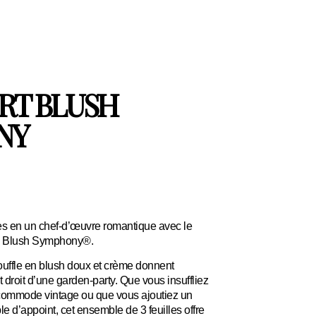
RT BLUSH
NY
s en un chef-d’œuvre romantique avec le
ors Blush Symphony®.
ouffle en blush doux et crème donnent
ut droit d’une garden-party. Que vous insuffliez
 commode vintage ou que vous ajoutiez un
le d’appoint, cet ensemble de 3 feuilles offre