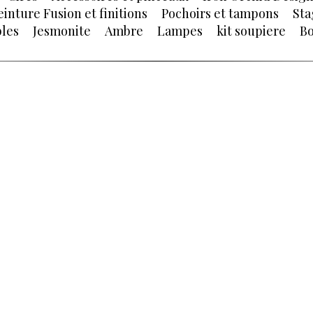
einture Fusion et finitions
Pochoirs et tampons
Sta
les
Jesmonite
Ambre
Lampes
kit soupiere
Bo