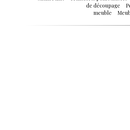
de découpage
P
meuble
Meub