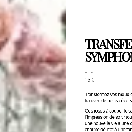
TRANSFE
SYMPHO
TARIF TTC
15 €
Transformez vos meuble
transfert de petits déc
Ces roses à couper le s
l’impression de sortir to
une nouvelle vie à une
charme délicat à une tab