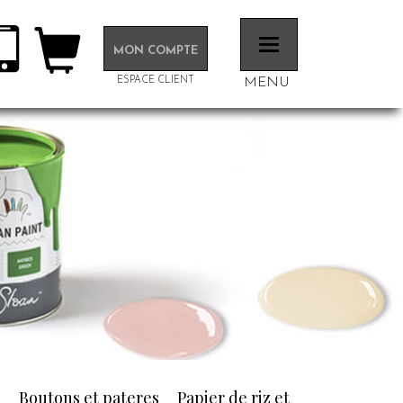
Toggle
MON COMPTE
navigation
ESPACE CLIENT
MENU
n
Boutons et pateres
Papier de riz et