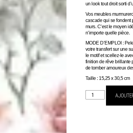
un look tout droit sorti 
Vos meubles murmureront
cascade qui se fondent p
murs. C’est le moyen idé
n’importe quelle pièce.
MODE D’EMPLOI : Pelez, 
votre transfert sur une su
le motif et scellez-le av
finition de rêve brillan
de tomber amoureux des
Taille : 15,25 x 30,5 cm
quantité
AJOUTER
de
Transfert
blush
symphony