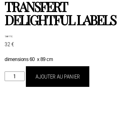
TRANSFERT
DELIGHTFUL LABELS
TARIF TTC
32 €
dimensions 60 x 89 cm
quantité
AJOUTER AU PANIER
de
transfert
DELIGHTFUL
LABELS