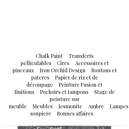
Chalk Paint
Transferts
pelliculables
Cires
Accessoires et
pinceaux
Iron Orchid Design
Boutons et
pateres
Papier de riz et de
découpage
Peinture Fusion et
finitions
Pochoirs et tampons
Stage de
peinture sur
meuble
Meubles
Jesmonite
Ambre
Lampes
soupiere
Bonnes affaires