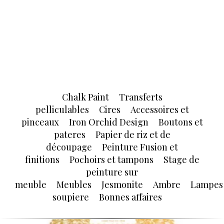
Chalk Paint
Transferts
pelliculables
Cires
Accessoires et
pinceaux
Iron Orchid Design
Boutons et
pateres
Papier de riz et de
découpage
Peinture Fusion et
finitions
Pochoirs et tampons
Stage de
peinture sur
meuble
Meubles
Jesmonite
Ambre
Lampes
soupiere
Bonnes affaires