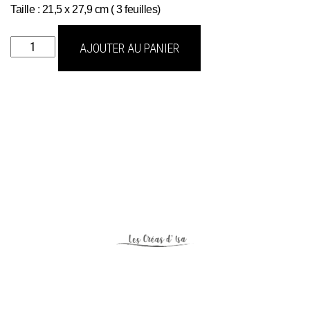
Taille : 21,5 x 27,9 cm ( 3 feuilles)
quantité
AJOUTER AU PANIER
de
Transfert
quiet
contemplation