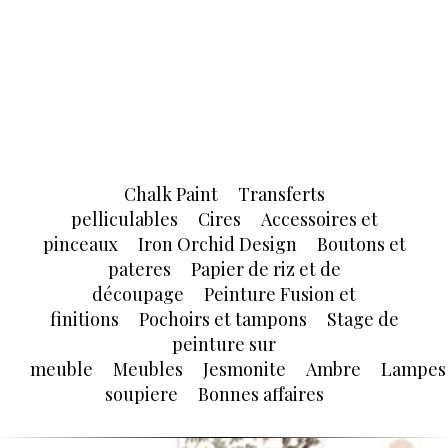
Chalk Paint
Transferts
pelliculables
Cires
Accessoires et
pinceaux
Iron Orchid Design
Boutons et
pateres
Papier de riz et de
découpage
Peinture Fusion et
finitions
Pochoirs et tampons
Stage de
peinture sur
meuble
Meubles
Jesmonite
Ambre
Lampes
soupiere
Bonnes affaires